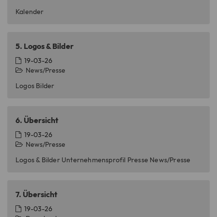
Kalender
Name
cookie_optin
Anbieter
TYPO3
5.
Logos & Bilder
19-03-26
Laufzeit
1 Monat
News/Presse
Dieses Cookie speichert die gewählten
Logos Bilder
Zweck
Datenschutzeinstellungen.
6.
Übersicht
Name
__cfduid
19-03-26
News/Presse
Anbieter
CloudFlare
Logos & Bilder Unternehmensprofil Presse News/Presse
Laufzeit
1 Monat
Cookie für Websites, die CloudFlare
7.
Übersicht
verwenden, um die Ladezeiten von
Seiten zu beschleunigen. Laut
19-03-26