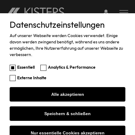
Login to webserv
Toggle na
Datenschutzeinstellungen
Skip
to
Auf unserer Webseite werden Cookies verwendet. Einige
davon werden zwingend benötigt, während es uns andere
main
ermöglichen, Ihre Nutzererfahrung auf unserer Webseite zu
content
verbessern.
Eingaben löschen
Essentiell
Analytics & Performance
Externe Inhalte
79 Ergebnisse
Titel
Datum
Alle akzeptieren
1.
Service-Portal
Speichern & schließen
19-03-26
Nur essentielle Cookies akzeptieren