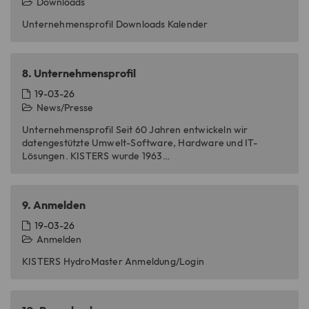
Downloads
CloudFlare werden damit
Zweck
Sicherheitsbeschränkungen auf der
Unternehmensprofil Downloads Kalender
Grundlage der IP-Adresse, von der der
Besucher kommt, außer Kraft gesetzt.
Es enthält keine
8.
Unternehmensprofil
Benutzeridentifikationsinformationen.
19-03-26
News/Presse
Name
creSelectedLanguage
Unternehmensprofil Seit 60 Jahren entwickeln wir
datengestützte Umwelt-Software, Hardware und IT-
Anbieter
TYPO3
Lösungen. KISTERS wurde 1963…
Laufzeit
1 Jahr
9.
Anmelden
Cookie speichert die explizit über das
19-03-26
Zweck
Sprachwahlmenü ausgewählte
Anmelden
Sprachversion der Webseite.
KISTERS HydroMaster Anmeldung/Login