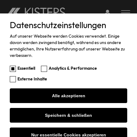
Login to webserv
Toggle na
Datenschutzeinstellungen
Skip
to
Auf unserer Webseite werden Cookies verwendet. Einige
davon werden zwingend benötigt, während es uns andere
main
KISTERS Service-Portal
ermöglichen, Ihre Nutzererfahrung auf unserer Webseite zu
content
verbessern.
Download-Portal
Essentiell
Analytics & Performance
Externe Inhalte
Alle akzeptieren
Unternehmensprofil
Speichern & schließen
Seit 60 Jahren entwickeln wir
datengestützte Umwelt-Software,
Hardware und IT-Lösungen.
Nur essentielle Cookies akzeptieren