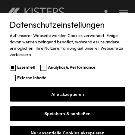
Login to webserv
Toggle na
Datenschutzeinstellungen
Skip
to
Auf unserer Webseite werden Cookies verwendet. Einige
davon werden zwingend benötigt, während es uns andere
main
KISTERS Service-Portal
ermöglichen, Ihre Nutzererfahrung auf unserer Webseite zu
content
verbessern.
Download-Portal
Essentiell
Analytics & Performance
Externe Inhalte
Alle akzeptieren
Logos
Speichern & schließen
KISTERS Logo Claim
Nur essentielle Cookies akzeptieren